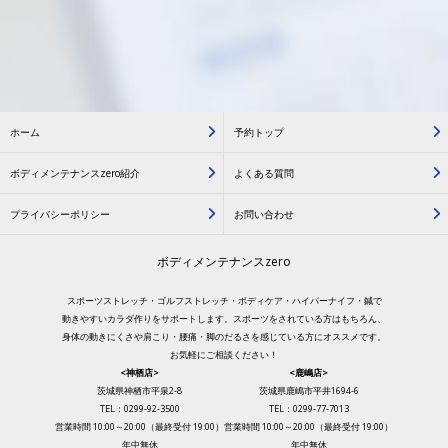
ホーム
予約トップ
ボディメンテナンスzero紹介
よくある質問
プライバシーポリシー
お問い合わせ
ボディメンテナンスzero
スポーツストレッチ・ゴルフストレッチ・ボディケア・ハイパーナイフ・鍼で
動きやすいカラダ作りをサポートします。スポーツをされている方はもちろん、
身体の動きにくさや肩こり・腰痛・脚のだるさを感じている方にオススメです。
お気軽にご相談ください！
<神栖店>
<鹿嶋店>
茨城県神栖市平泉2-8
茨城県鹿嶋市平井1694-6
TEL：0299-92-3500
TEL：0299-77-7013
営業時間 10:00～20:00（最終受付 19:00）
営業時間 10:00～20:00（最終受付 19:00）
年中無休
年中無休