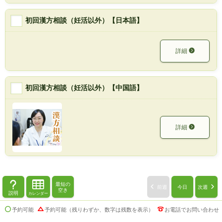
初回漢方相談（妊活以外）【日本語】
詳細
初回漢方相談（妊活以外）【中国語】
詳細
最短の
前週
今日
次週
空き
説明
カレンダー
予約可能
予約可能（残りわずか、数字は残数を表示）
お電話でお問い合わせ