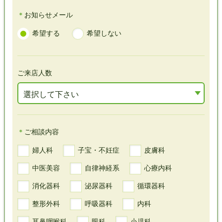
＊
お知らせメール
下さ
し
し
希望する
希望しない
い
て
て
下
下
ご来店人数
さ
さ
選択して下さい
い
い
＊
ご相談内容
婦人科
子宝・不妊症
皮膚科
中医美容
自律神経系
心療内科
消化器科
泌尿器科
循環器科
整形外科
呼吸器科
内科
耳鼻咽喉科
眼科
小児科