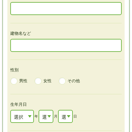
建物名など
性別
男性
女性
その他
生年月日
選択
年
選
月
選
日
して
択
択