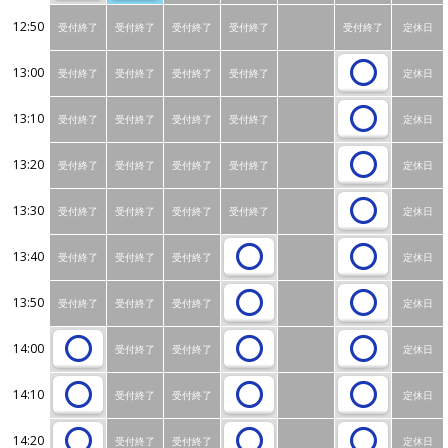
12:50
受付終了
受付終了
受付終了
受付終了
受付終了
定休日
13:00
受付終了
受付終了
受付終了
受付終了
定休日
13:10
受付終了
受付終了
受付終了
受付終了
定休日
13:20
受付終了
受付終了
受付終了
受付終了
定休日
13:30
受付終了
受付終了
受付終了
受付終了
定休日
13:40
受付終了
受付終了
受付終了
定休日
13:50
受付終了
受付終了
受付終了
定休日
14:00
受付終了
受付終了
定休日
14:10
受付終了
受付終了
定休日
14:20
受付終了
受付終了
定休日