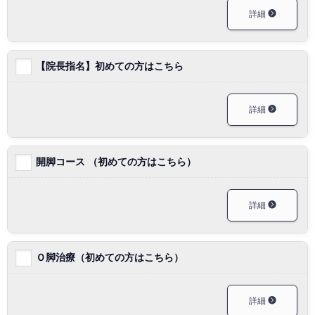
詳細
【院長指名】初めての方はこちら
詳細
開脚コース （初めての方はこちら）
詳細
Ｏ脚治療（初めての方はこちら）
詳細