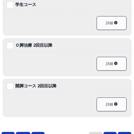
学生コース
詳細
Ｏ脚治療 2回目以降
詳細
開脚コース 2回目以降
詳細