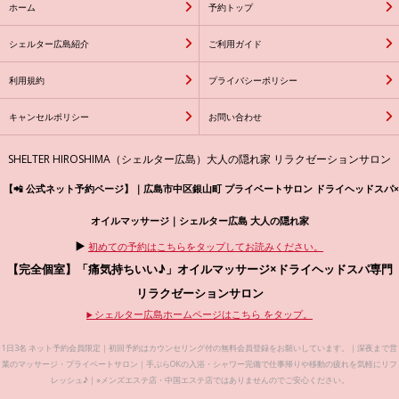
ホーム
予約トップ
シェルター広島紹介
ご利用ガイド
利用規約
プライバシーポリシー
キャンセルポリシー
お問い合わせ
SHELTER HIROSHIMA（シェルター広島）大人の隠れ家 リラクゼーションサロン
【📲 公式ネット予約ページ】｜広島市中区銀山町 プライベートサロン ドライヘッドスパ×
オイルマッサージ｜シェルター広島 大人の隠れ家
▶️
初めての予約はこちらをタップしてお読みください。
【完全個室】「痛気持ちいい♪」オイルマッサージ×ドライヘッドスパ専門
リラクゼーションサロン
シェルター広島ホームページはこちら をタップ。
▶️
1日3名 ネット予約会員限定｜初回予約はカウンセリング付の無料会員登録をお願いしています。｜深夜まで営
業のマッサージ・プライベートサロン｜手ぶらOKの入浴・シャワー完備で仕事帰りや移動の疲れを気軽にリフ
レッシュ♪｜※メンズエステ店・中国エステ店ではありませんのでご安心ください。