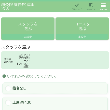
鍼灸院 爽快館 津田
沼店
予約トップ
ログイン
MENU
スタッフを
コースを
選ぶ
選ぶ
未設定
未設定
スタッフを選ぶ
スタッフ：
予約時間：
現在の
コース：
選択内容
オプション：
総額：
いずれかを選択してください。
指名なし
土屋 奈々恵