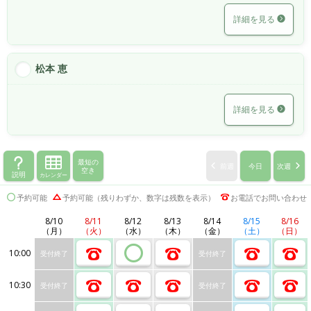
詳細を見る
松本 恵
詳細を見る
最短の
前週
今日
次週
空き
説明
カレンダー
予約可能
予約可能（残りわずか、数字は残数を表示）
お電話でお問い合わせ
8/10
8/11
8/12
8/13
8/14
8/15
8/16
（月）
（火）
（水）
（木）
（金）
（土）
（日）
10:00
受付終了
受付終了
10:30
受付終了
受付終了