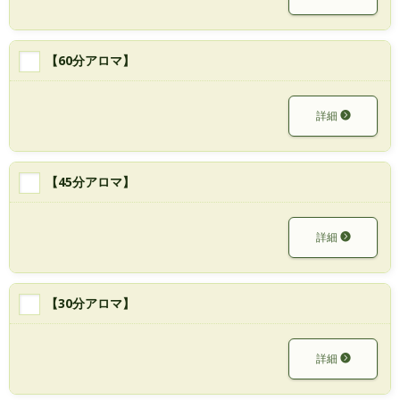
【60分アロマ】
詳細
【45分アロマ】
詳細
【30分アロマ】
詳細