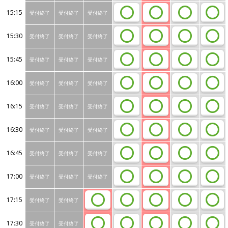
15:15
受付終了
受付終了
受付終了
15:30
受付終了
受付終了
受付終了
15:45
受付終了
受付終了
受付終了
16:00
受付終了
受付終了
受付終了
16:15
受付終了
受付終了
受付終了
16:30
受付終了
受付終了
受付終了
16:45
受付終了
受付終了
受付終了
17:00
受付終了
受付終了
受付終了
17:15
受付終了
受付終了
17:30
受付終了
受付終了