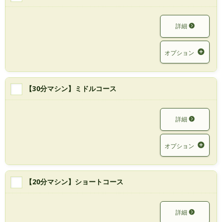
詳細
オプション
【30分マシン】ミドルコース
詳細
オプション
【20分マシン】ショートコース
詳細