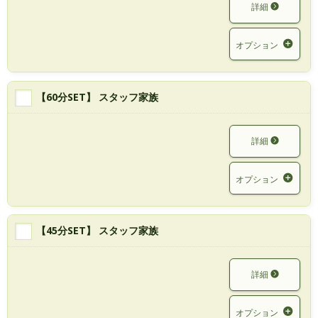
詳細
オプション
【60分SET】 スタッフ家族
詳細
オプション
【45分SET】 スタッフ家族
詳細
オプション