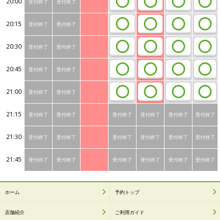
20:00
受付終了
受付終了
20:15
受付終了
受付終了
20:30
受付終了
受付終了
20:45
受付終了
受付終了
21:00
受付終了
受付終了
21:15
受付終了
受付終了
受付終了
受付終了
受付終了
受付終了
21:30
受付終了
受付終了
受付終了
受付終了
受付終了
受付終了
21:45
受付終了
受付終了
受付終了
受付終了
受付終了
受付終了
ホーム
予約トップ
店舗紹介
ご利用ガイド