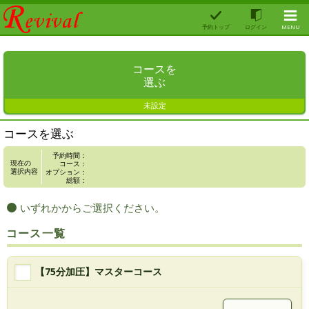
予約トップ
ログイン
MENU
コースを
選ぶ
未設定
コースを選ぶ
予約時間：
現在の
コース：
選択内容
オプション：
総額：
いずれかからご選択ください。
コース一覧
【75分加圧】マスターコース