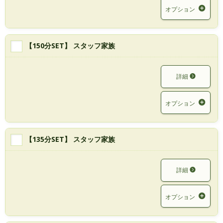
オプション
【150分SET】 スタッフ家族
詳細
オプション
【135分SET】 スタッフ家族
詳細
オプション