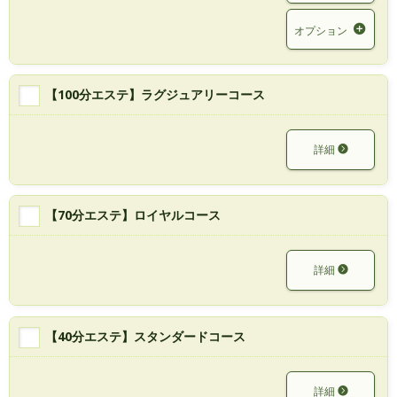
オプション
【100分エステ】ラグジュアリーコース
詳細
【70分エステ】ロイヤルコース
詳細
【40分エステ】スタンダードコース
詳細