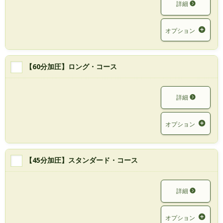
詳細
オプション
【60分加圧】ロング・コース
詳細
オプション
【45分加圧】スタンダード・コース
詳細
オプション