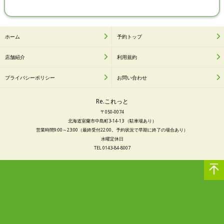
ホーム
予約トップ
店舗紹介
利用規約
プライバシーポリシー
お問い合わせ
Re.これっと
〒050-0074
北海道室蘭市中島町3-14-13 （駐車場あり）
営業時間9:00～23:00（最終受付22:00。予約状況で早期に終了の場合あり）
水曜定休日
TEL 0143-84-8007