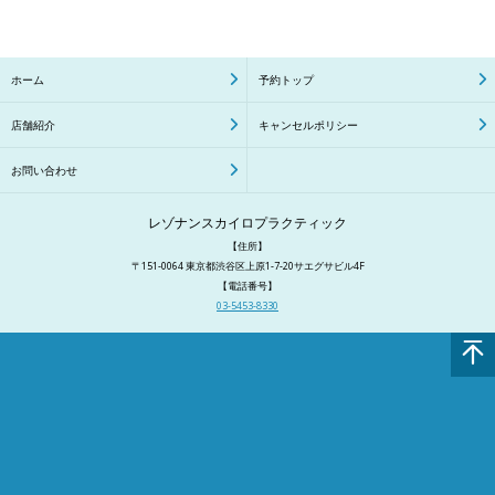
ホーム
予約トップ
店舗紹介
キャンセルポリシー
お問い合わせ
レゾナンスカイロプラクティック
【住所】
〒151-0064 東京都渋谷区上原1-7-20サエグサビル4F
【電話番号】
03-5453-8330