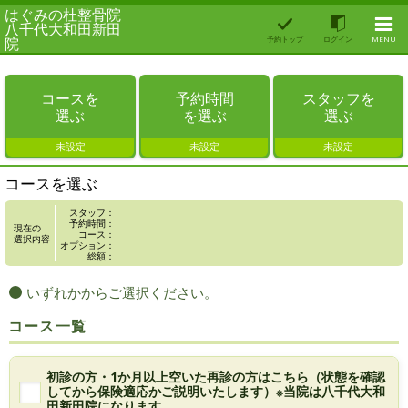
はぐみの杜整骨院
八千代大和田新田
院
予約トップ
ログイン
MENU
コースを
予約時間
スタッフを
選ぶ
を選ぶ
選ぶ
未設定
未設定
未設定
コースを選ぶ
スタッフ：
予約時間：
現在の
コース：
選択内容
オプション：
総額：
いずれかからご選択ください。
コース一覧
初診の方・1か月以上空いた再診の方はこちら（状態を確認
してから保険適応かご説明いたします）※当院は八千代大和
田新田院になります