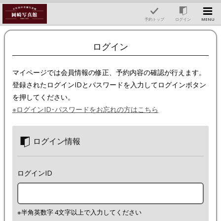
予約トップ
ログイン
MENU
ログイン
マイページでは会員情報の修正、予約内容の確認が行えます。
登録されたログインIDとパスワードを入力してログインボタン
を押してください。
※ログインID･パスワードをお忘れの方はこちら
ログイン情報
ログインID
※半角英数字 4文字以上で入力してください