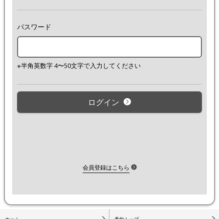
パスワード
※半角英数字 4〜50文字で入力してください
ログイン
会員登録はこちら