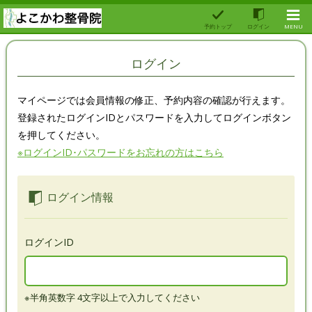
予約トップ
ログイン
MENU
ログイン
マイページでは会員情報の修正、予約内容の確認が行えます。
登録されたログインIDとパスワードを入力してログインボタン
を押してください。
※ログインID･パスワードをお忘れの方はこちら
ログイン情報
ログインID
※半角英数字 4文字以上で入力してください