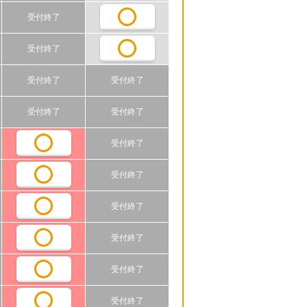
受付終了
受付終了
受付終了
受付終了
受付終了
受付終了
受付終了
受付終了
受付終了
受付終了
受付終了
受付終了