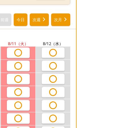
前週
今日
次週
次月
8/11
（火）
8/12
（水）