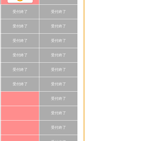
受付終了
受付終了
受付終了
受付終了
受付終了
受付終了
受付終了
受付終了
受付終了
受付終了
受付終了
受付終了
受付終了
受付終了
受付終了