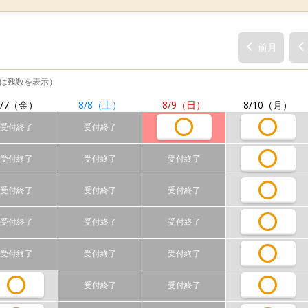
前月
は残数を表示）
/7
（金）
8/8
（土）
8/9
（日）
8/10
（月）
受付終了
受付終了
受付終了
受付終了
受付終了
受付終了
受付終了
受付終了
受付終了
受付終了
受付終了
受付終了
受付終了
受付終了
受付終了
受付終了