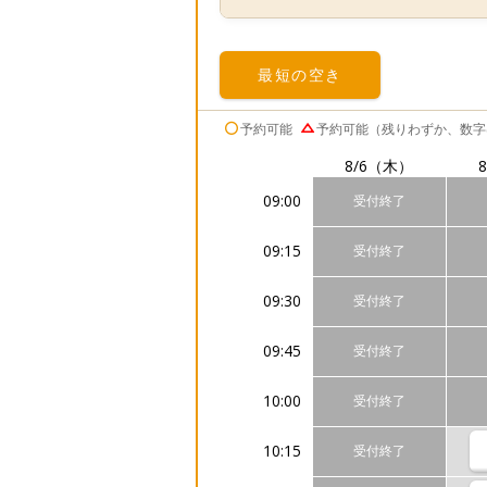
最短の
空き
予約可能
予約可能（残りわずか、数字
8/6
（木）
8
09:00
受付終了
09:15
受付終了
09:30
受付終了
09:45
受付終了
10:00
受付終了
10:15
受付終了