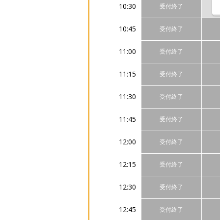
10:30
受付終了
10:45
受付終了
11:00
受付終了
11:15
受付終了
11:30
受付終了
11:45
受付終了
12:00
受付終了
12:15
受付終了
12:30
受付終了
12:45
受付終了