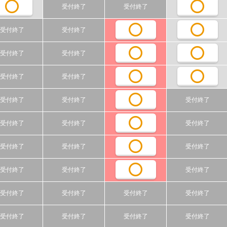
受付終了
受付終了
受付終了
受付終了
受付終了
受付終了
受付終了
受付終了
受付終了
受付終了
受付終了
受付終了
受付終了
受付終了
受付終了
受付終了
受付終了
受付終了
受付終了
受付終了
受付終了
受付終了
受付終了
受付終了
受付終了
受付終了
受付終了
受付終了