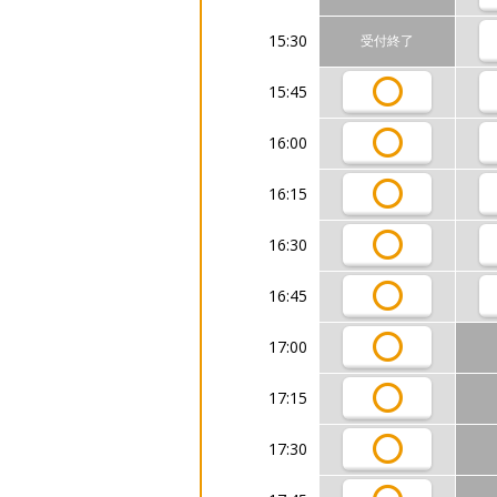
15:30
受付終了
15:45
16:00
16:15
16:30
16:45
17:00
17:15
17:30