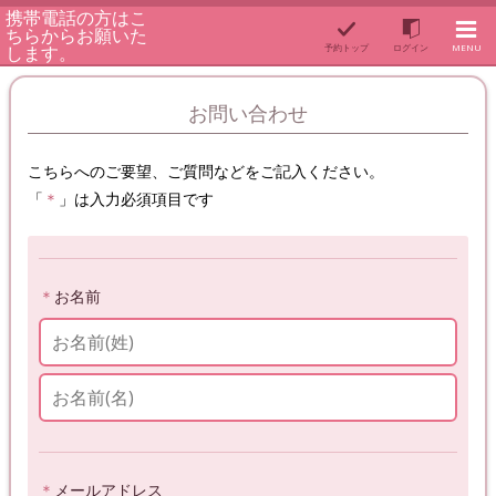
携帯電話の方はこ
ちらからお願いた
します。
予約トップ
ログイン
MENU
お問い合わせ
こちら
へのご要望、ご質問などをご記入ください。
「
＊
」は入力必須項目です
＊
お名前
＊
メールアドレス