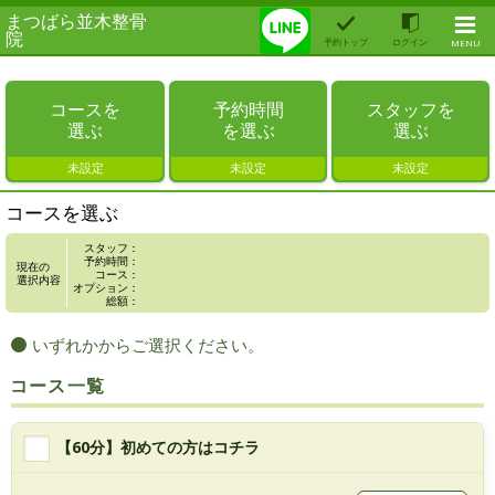
まつばら並木整骨
院
予約トップ
ログイン
MENU
コースを
予約時間
スタッフを
選ぶ
を選ぶ
選ぶ
未設定
未設定
未設定
コースを選ぶ
スタッフ：
予約時間：
現在の
コース：
選択内容
オプション：
総額：
いずれかからご選択ください。
コース一覧
【60分】初めての方はコチラ