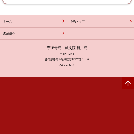
ホーム
予約トップ
店舗紹介
守接骨院・鍼灸院 新川院
〒422-8064
静岡県静岡市駿河区新川2丁目７－５
054-260-6535