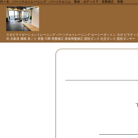
代々木 パーソナルトレーニング パーソナルジム 整体 ボディケア 骨盤矯正 骨盤
スタビライゼーショントレーニング パーソナルトレーニング ルーシーダットン ヨガ ピラティス
谷 北参道 腰痛 肩こり 骨盤 O脚 骨盤矯正 産後骨盤矯正 競技ダンス 社交ダンス 競技ダンサー