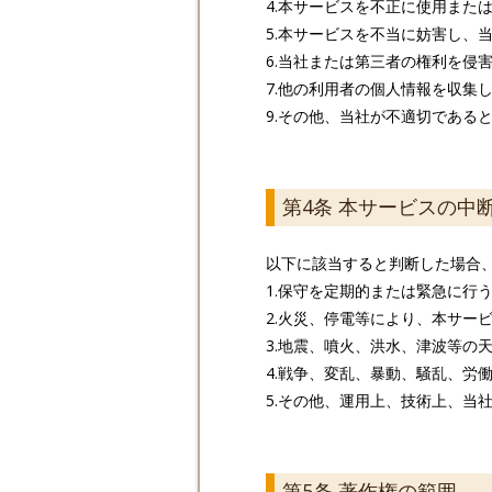
4.本サービスを不正に使用また
5.本サービスを不当に妨害し、
6.当社または第三者の権利を侵
7.他の利用者の個人情報を収集
9.その他、当社が不適切である
第4条 本サービスの中
以下に該当すると判断した場合
1.保守を定期的または緊急に行
2.火災、停電等により、本サー
3.地震、噴火、洪水、津波等の
4.戦争、変乱、暴動、騒乱、労
5.その他、運用上、技術上、当
第5条 著作権の範囲