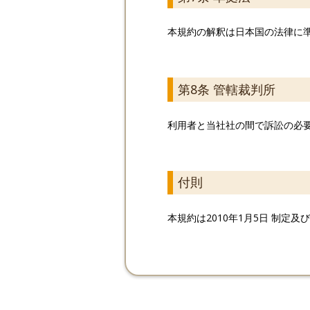
本規約の解釈は日本国の法律に
第8条 管轄裁判所
利用者と当社社の間で訴訟の必
付則
本規約は2010年1月5日 制定