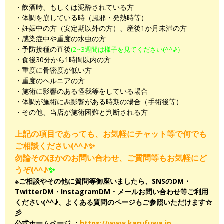
・飲酒時、もしくは泥酔されている方
・体調を崩している時（風邪・発熱時等）
・妊娠中の方（安定期以外の方）、産後1か月未満の方
・感染症中や重度の水虫の方
・予防接種の直後
(
2~3週間は様子を見てください(^^♪）
・食後30分から1時間以内の方
・重度に骨密度が低い方
・重度のヘルニアの方
・施術に影響のある怪我等をしている場合
・体調が施術に悪影響がある時期の場合（手術後等）
・その他、当店が施術困難と判断される方
上記の項目であっても、お気軽にチャット等で何でも
ご相談ください(^^♪✨
勿論そのほかのお問い合わせ、ご質問等もお気軽にど
うぞ(^^♪
✨
※ご相談やその他に質問等御座いましたら、SNSのDM・
TwitterDM・InstagramDM・メールお問い合わせ等ご利用
ください(^^♪、よくある質問のページもご参照いただけます☆
彡
公式ホームページ ：
https://www.karufuwa.jp