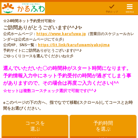
予約トップ
MENU
☆24時間ネット予約受付可能☆
ご訪問ありがとうございます(^^♪✨
公式ホームページ：
https://www.karufuwa.jp
（営業日のスケジュールカレ
ンダーは公式ホームページにて☆彡）
公式HP、SNS一覧：
https://lit.link/karufuwamiyakojima
予約サイトにご訪問ありがとうございます(^^♪
ごゆっくりコースを選んでくださいね☆彡
選んでいただいた〇の時間枠がスタート時間になります。
予約情報入力中にネット予約受付の時間が過ぎてしまう事
がありますので、その場合は再度ご入力ください(^^
☆セットは複数コースチェック選択で可能です(^^♪
※この
ページの下の方へ、指でなでて移動(スクロール)してコースとお時
間をお選びください。
コースを
予約時間
選ぶ
を選ぶ