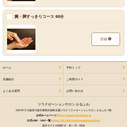
腕・脚すっきりコース 60分
詳細
ホーム
予約トップ
店舗紹介
ご利用ガイド
よくある質問
お問い合わせ
リラクゼーションサロン かるふわ
534-0015 大阪府大阪市都島区都島北通2-12-2 リラクゼーションサロン かるふわ 1階
公式ホームページ
https://www.karufuwa.jp
公式LINE・SNS一覧
https://lit.link/karufuwamiyakojima
基本ＯＰＥＮ時間 10：30～19：00頃