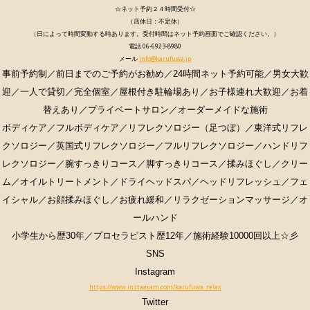
☆ネット予約２４時間受付☆
（店休日：不定休）
（日によって時間変動する時あります。受付時間はネット予約画面でご確認ください。）
電話 06-6923-8980
メール
info@karufuwa.jp
事前予約制／前日までのご予約がお勧め／24時間ネット予約可能／男女大歓
迎／一人で貸切／完全個室／
屋根付き
駐輪場あり／お子様連れ大歓迎／お着
替えあり／プライベートサロン／オーダーメイドな施術
ボディケア／フルボディケア／リフレクソロジー（足つぼ）／東洋式リフレ
クソロジー／英国式リフレクソロジー／フルリフレクソロジー／ハンドリフ
レクソロジー／腕すっきりコース／脚すっきりコース／揉みほぐし
／クリー
ム
／オイルトリートメント／ドライヘッドスパ／ヘッドリフレッシュ／フェ
イシャル／お顔揉みほぐし
／お疲れ緩和／リラクゼーションマッサージ／オ
ールハンド
小学生から歴30年／プロセラピスト歴12年／施術経験10000回以上☆彡
SNS
Instagram
https://www.instagram.com/karufuwa_relax
Twitter