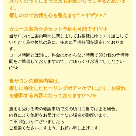
方なく打ってしまった方も多数いらっしゃると思いま
す。
癒しの力でお體も心も整えます°˖✧◝(⁰▿⁰)◜✧˖°
☆コース案内☆彡セット予約も可能です(^^♪
当サロンはご案内時間に関しましてお客様にゆっくり過ごして
いただく為や換気の為に、多めに予備時間を設定しておりま
す。
コース時間とは別に、料金のかからない時間で30分程の予備時
間をご準備しておりますので、ごゆっくりお過ごしください
(^^♪
当サロンの施術内容は、
癒しに特化したヒーリングボディケアにより、お疲れ
を緩和する内容になっております(^^♪✨
施術を受ける際の確認事項で次の項目に当てはまる場合、
内容により施術をお受けできない場合が御座います。
ご不明な点がございましたら
ご相談くださいますよう、お願い申し上げます。