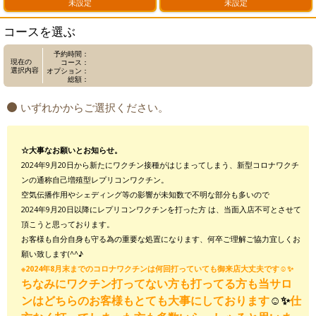
未設定
未設定
コースを選ぶ
予約時間：
現在の
コース：
選択内容
オプション：
総額：
いずれかからご選択ください。
☆大事なお願いとお知らせ。
2024年9月20日から新たにワクチン接種がはじまってしまう、新型コロナワクチ
ンの通称自己増殖型レプリコンワクチン。
空気伝播作用やシェディング等の影響が未知数で不明な部分も多いので
2024年9月20日以降にレプリコンワクチンを打った方 は、当面入店不可とさせて
頂こうと思っております。
お客様も自分自身も守る為の重要な処置になります、何卒ご理解ご協力宜しくお
願い致します(^^♪
※2024年8月末までのコロナワクチンは何回打っていても御来店大丈夫です☺️✨
ちなみにワクチン打ってない方も打ってる方も当サロ
ンはどちらのお客様もとても大事にしております
☺️✨
仕