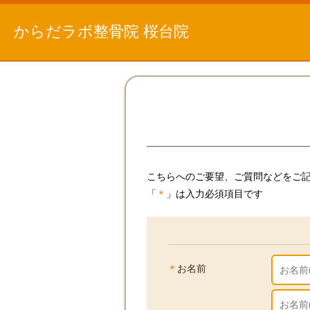
からだラボ整骨院 桜台院
こちら
へのご要望、ご質問などをご
「
＊
」は入力必須項目です
＊
お名前