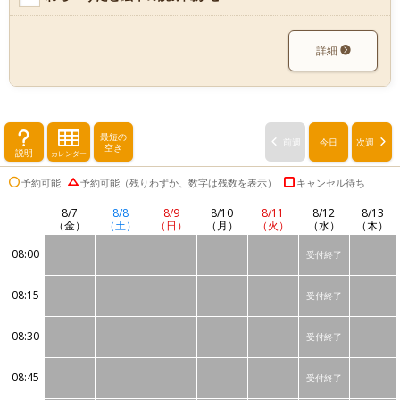
詳細
最短の
前週
今日
次週
空き
説明
カレンダー
予約可能
予約可能（残りわずか、数字は残数を表示）
キャンセル待ち
8/7
8/8
8/9
8/10
8/11
8/12
8/13
（金）
（土）
（日）
（月）
（火）
（水）
（木）
08:00
受付終了
08:15
受付終了
08:30
受付終了
08:45
受付終了