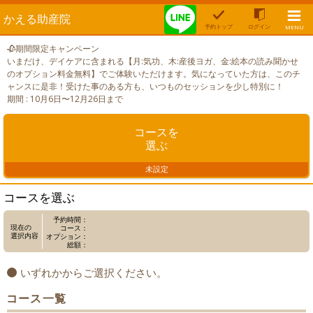
かえる助産院
予約トップ
ログイン
MENU
🥀期間限定キャンペーン
いまだけ、デイケアに含まれる【月:気功、木:産後ヨガ、金:絵本の読み聞かせ
のオプション料金無料】でご体験いただけます。気になっていた方は、このチ
ャンスに是非！受けた事のある方も、いつものセッションを少し特別に！
期間 : 10月6日〜12月26日まで
コースを
選ぶ
未設定
コースを選ぶ
予約時間：
現在の
コース：
選択内容
オプション：
総額：
いずれかからご選択ください。
コース一覧