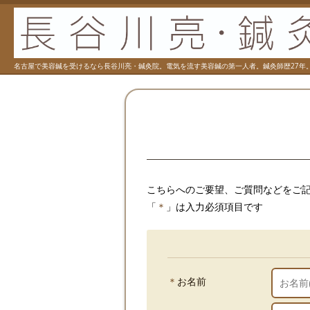
名古屋で美容鍼を受けるなら長谷川亮・鍼灸院。電気を流す美容鍼の第一人者。鍼灸師歴27年
こちら
へのご要望、ご質問などをご
「
＊
」は入力必須項目です
＊
お名前