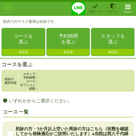
予約トップ
ログイン
MENU
院内でのマスク着用は自由です。
コースを
予約時間
スタッフを
選ぶ
を選ぶ
選ぶ
未設定
未設定
未設定
コースを選ぶ
スタッフ：
予約時間：
現在の
コース：
選択内容
オプション：
総額：
いずれかからご選択ください。
コース一覧
初診の方・1か月以上空いた再診の方はこちら（状態を確認
してから保険適応かご説明いたします）※当院は西八千代緑