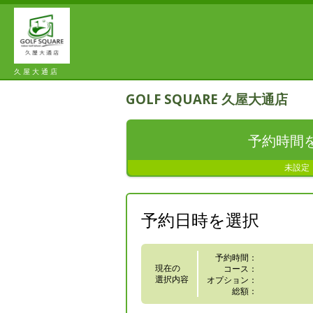
久 屋 大 通 店
GOLF SQUARE 久屋大通店
予約時間
未設定
予約日時を選択
予約時間：
現在の
コース：
選択内容
オプション：
総額：