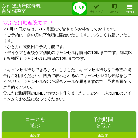
ふたば助産院母乳
育児相談室
予約トップ
ログイン
MENU
♡ふたば助産院です♡
☆6月15日からは、202号室にて皆さまをお待ちしております。
・ご予約は、前の月の下旬頃に開始いたします。よろしくお願いいたし
ます。
・ひと月に複数回ご予約可能です。
・デイケアと産後ケア訪問のキャンセルは前日の10時までです。練馬区
も板橋区もキャンセルは前日の10時までです.
・キャンセル待ちできるようにしました。キャンセル待ちをご希望の場
合はご利用ください。四角で表示されるのでキャンセル待ち登録をして
ください。
キャンセルが出た場合メールが届きますので、予約画面から
ご予約ください。
♡ふたば助産院のLINEアカウント作りました。このページのLINEのアイ
コンからお友達になってください。
コースを
予約時間
選ぶ
を選ぶ
未設定
未設定