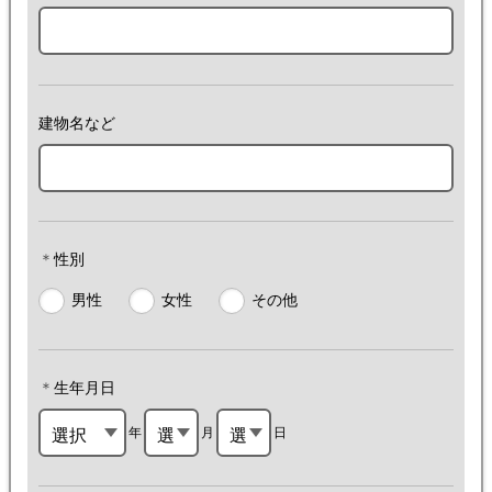
建物名など
＊
性別
男性
女性
その他
＊
生年月日
選択
年
選
月
選
日
して
択
択