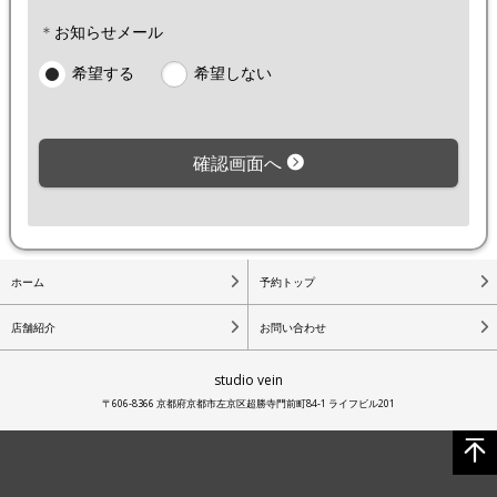
＊
お知らせメール
下さ
し
し
希望する
希望しない
い
て
て
下
下
確認画面へ
さ
さ
い
い
ホーム
予約トップ
店舗紹介
お問い合わせ
studio vein
〒606-8366 京都府京都市左京区超勝寺門前町84-1 ライフビル201