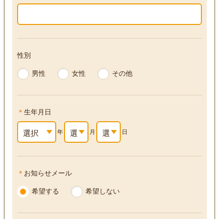
性別
男性
女性
その他
＊
生年月日
選択
年
選
月
選
日
して
択
択
＊
お知らせメール
下さ
し
し
希望する
希望しない
い
て
て