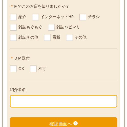
下
下
＊
何でこのお店を知りましたか？
さ
さ
紹介
インターネットHP
チラシ
い
い
雑誌もぐもぐ
雑誌ハピマリ
雑誌その他
看板
その他
＊
ＤＭ送付
OK
不可
紹介者名
確認画面へ