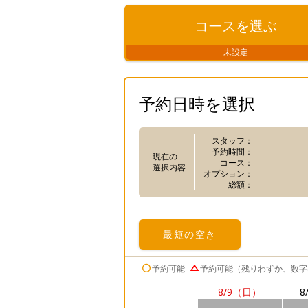
コースを
選ぶ
未設定
予約日時を選択
スタッフ：
予約時間：
現在の
コース：
選択内容
オプション：
総額：
最短の
空き
予約可能
予約可能（残りわずか、数字
8/9
（日）
8