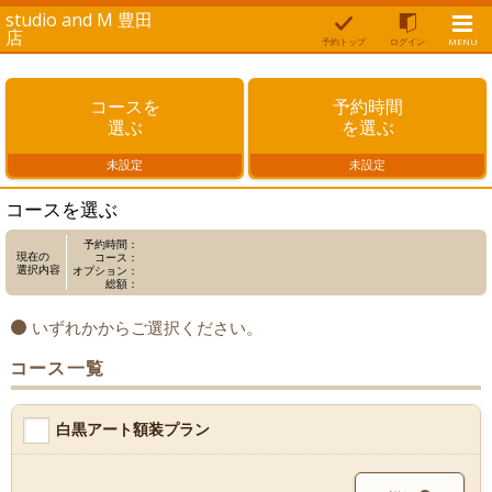
studio and M 豊田
店
予約トップ
ログイン
MENU
コースを
予約時間
選ぶ
を選ぶ
未設定
未設定
コースを選ぶ
予約時間：
現在の
コース：
選択内容
オプション：
総額：
いずれかからご選択ください。
コース一覧
白黒アート額装プラン