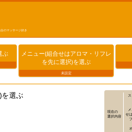
仙台のマッサージ好き
選ぶ
メニュー(組合せはアロマ・リフレ
を先に選択)を
選ぶ
未設定
)を選ぶ
ス
メ
現在の
せ
選択内容