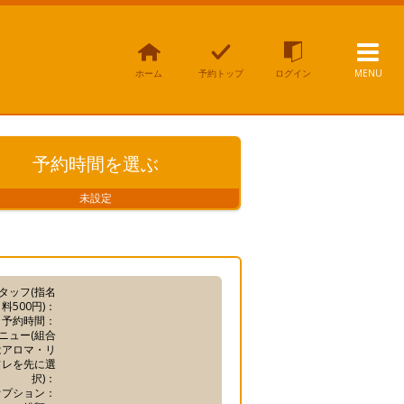
ホーム
予約トップ
ログイン
MENU
予約時間
を選ぶ
未設定
タッフ(指名
料500円)：
予約時間：
ニュー(組合
はアロマ・リ
フレを先に選
択)：
オプション：