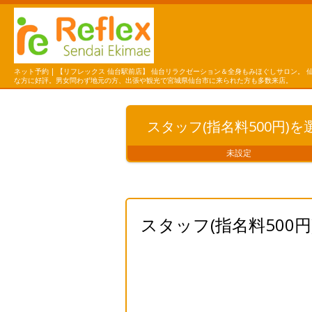
ネット予約 | 【リフレックス 仙台駅前店】 仙台リラクゼーション＆全身もみほぐしサロン。 
な方に好評。男女問わず地元の方、出張や観光で宮城県仙台市に来られた方も多数来店。
スタッフ(指名料500円)を
未設定
スタッフ(指名料500円