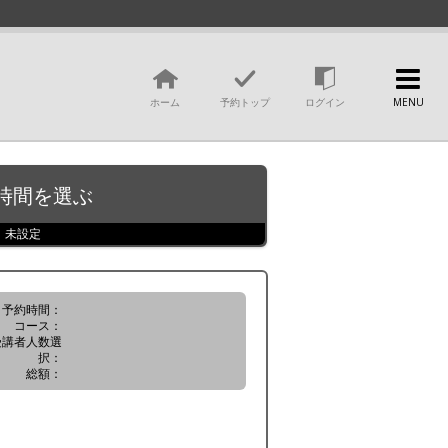
ホーム
予約トップ
ログイン
MENU
時間
を選ぶ
未設定
予約時間：
コース：
受講者人数選
択：
総額：