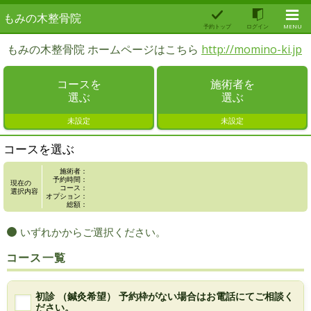
もみの木整骨院
予約トップ
ログイン
MENU
もみの木整骨院 ホームページはこちら
http://momino-ki.jp
コースを
施術者を
選ぶ
選ぶ
未設定
未設定
コースを選ぶ
施術者：
予約時間：
現在の
コース：
選択内容
オプション：
総額：
いずれかからご選択ください。
コース一覧
初診 （鍼灸希望） 予約枠がない場合はお電話にてご相談く
ださい。