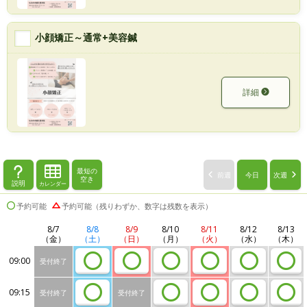
小顔矯正～通常+美容鍼
詳細
最短の
前週
今日
次週
空き
説明
カレンダー
予約可能
予約可能（残りわずか、数字は残数を表示）
8/7
8/8
8/9
8/10
8/11
8/12
8/13
（金）
（土）
（日）
（月）
（火）
（水）
（木）
09:00
受付終了
09:15
受付終了
受付終了