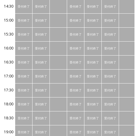
14:30
受付終了
受付終了
受付終了
受付終了
受付終了
15:00
受付終了
受付終了
受付終了
受付終了
受付終了
15:30
受付終了
受付終了
受付終了
受付終了
受付終了
16:00
受付終了
受付終了
受付終了
受付終了
受付終了
16:30
受付終了
受付終了
受付終了
受付終了
受付終了
17:00
受付終了
受付終了
受付終了
受付終了
受付終了
17:30
受付終了
受付終了
受付終了
受付終了
受付終了
18:00
受付終了
受付終了
受付終了
受付終了
受付終了
18:30
受付終了
受付終了
受付終了
受付終了
受付終了
19:00
受付終了
受付終了
受付終了
受付終了
受付終了