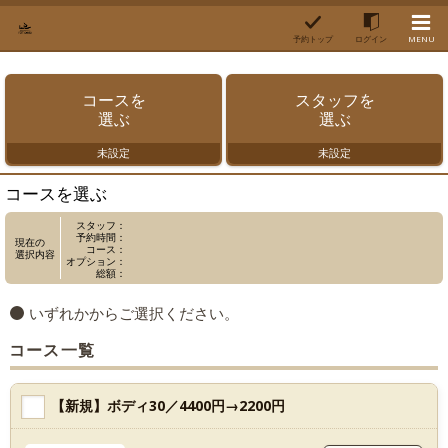
予約トップ
ログイン
MENU
コースを
スタッフを
選ぶ
選ぶ
未設定
未設定
コースを選ぶ
スタッフ：
予約時間：
現在の
コース：
選択内容
オプション：
総額：
いずれかからご選択ください。
コース一覧
【新規】ボディ30／4400円→2200円