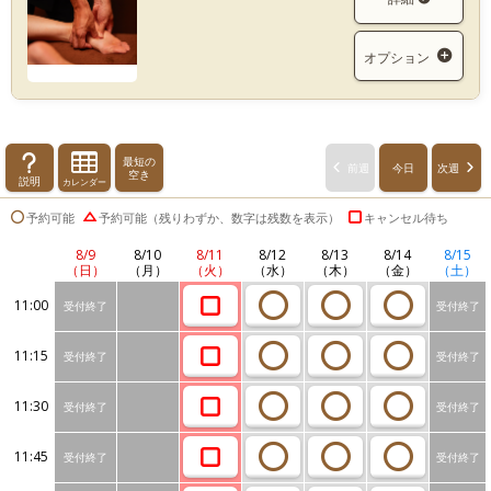
オプション
最短の
前週
今日
次週
空き
説明
カレンダー
予約可能
予約可能（残りわずか、数字は残数を表示）
キャンセル待ち
8/9
8/10
8/11
8/12
8/13
8/14
8/15
（日）
（月）
（火）
（水）
（木）
（金）
（土）
11:00
受付終了
受付終了
11:15
受付終了
受付終了
11:30
受付終了
受付終了
11:45
受付終了
受付終了