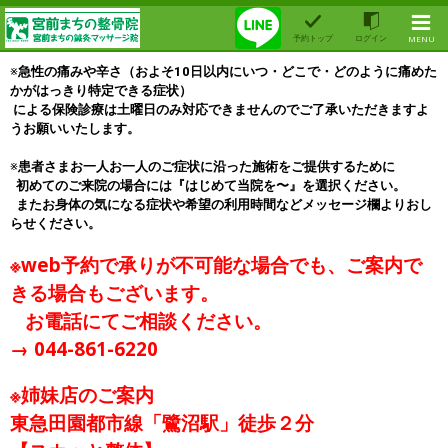
予約トップ
ログイン
MENU
※
急性の痛みや辛さ（およそ10日以内にいつ・どこで・どのように痛めた
かがはっきり特定できる症状）
 による保険診療は土曜日のみ対応できませんのでご了承いただきますよ
うお願いいたします。
※
患者さまお一人お一人のご症状に沿った施術を
ご提供するために
  初めてのご来院の場合には『はじめて当院を〜』を選択ください。
  またお身体の気になる症状や希望の利用時間などメッセージ欄よりおし
らせください。
※web予約で承りが不可能な場合でも、ご案内で
きる場合もございます。
お電話にてご相談ください。
→ 044-861-6220
※姉妹店のご案内
東急田園都市線「鷺沼駅」徒歩２分