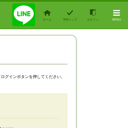
ホーム
予約トップ
ログイン
MENU
てログインボタンを押してください。