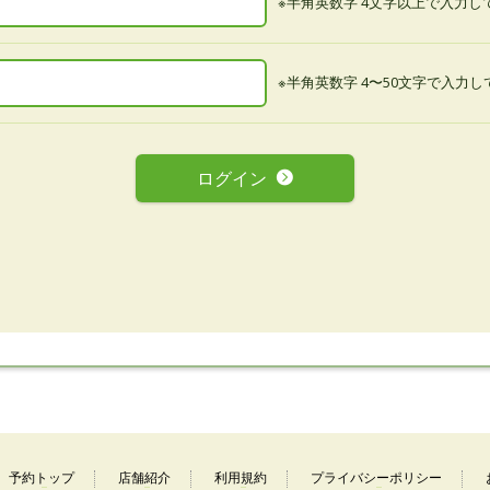
※半角英数字 4文字以上で入力
※半角英数字 4〜50文字で入力
ログイン
予約トップ
店舗紹介
利用規約
プライバシーポリシー