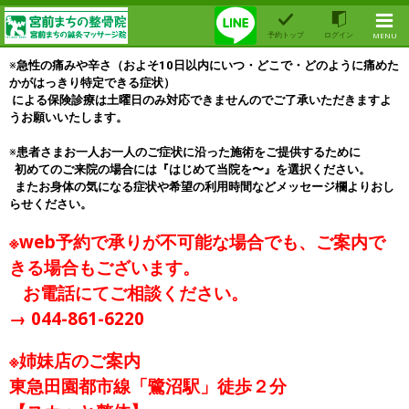
予約トップ
ログイン
MENU
※
急性の痛みや辛さ（およそ10日以内にいつ・どこで・どのように痛めた
かがはっきり特定できる症状）
 による保険診療は土曜日のみ対応できませんのでご了承いただきますよ
うお願いいたします。
※
患者さまお一人お一人のご症状に沿った施術を
ご提供するために
  初めてのご来院の場合には『はじめて当院を〜』を選択ください。
  またお身体の気になる症状や希望の利用時間などメッセージ欄よりおし
らせください。
※web予約で承りが不可能な場合でも、ご案内で
きる場合もございます。
お電話にてご相談ください。
→ 044-861-6220
※姉妹店のご案内
東急田園都市線「鷺沼駅」徒歩２分