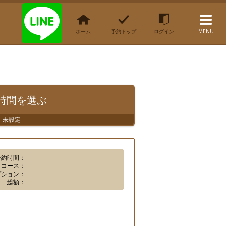
ホーム
予約トップ
ログイン
MENU
時間
を選ぶ
未設定
予約時間：
コース：
プション：
総額：