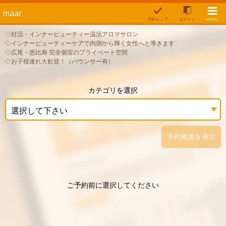
maar
予約トップ
ログイン
MENU
◇妊活・インナービューティー温活アロマサロン
◇インナービューティーケアで内側から輝く女性へと導きます
◇広尾・恵比寿 完全個室のプライベート空間
◇お子様連れ大歓迎！（バウンサー有）
カテゴリを選択
選択して下さい
予約画面を表示
ご予約前に選択してください