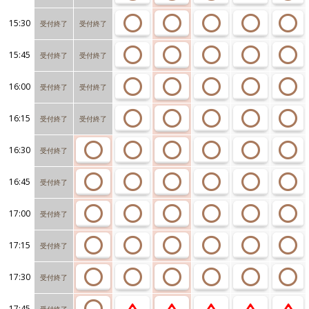
15:30
受付終了
受付終了
15:45
受付終了
受付終了
16:00
受付終了
受付終了
16:15
受付終了
受付終了
16:30
受付終了
16:45
受付終了
17:00
受付終了
17:15
受付終了
17:30
受付終了
17:45