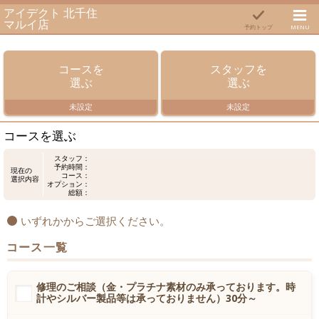
アイデクト 北千住
マルイ店
予約トップ
MENU
コースを
スタッフを
選ぶ
選ぶ
未設定
未設定
コースを選ぶ
スタッフ：
予約時間：
現在の
コース：
選択内容
オプション：
総額：
いずれかからご選択ください。
コース一覧
修理のご相談（金・プラチナ素材のみ承っております。時
計やシルバー製品等は承っておりません）30分～