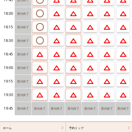
受付終了
18:00
受付終了
18:15
受付終了
18:30
受付終了
18:45
受付終了
19:00
受付終了
19:15
受付終了
19:30
受付終了
19:45
受付終了
受付終了
受付終了
受付終了
受付終了
受付終了
受付終了
ホーム
予約トップ