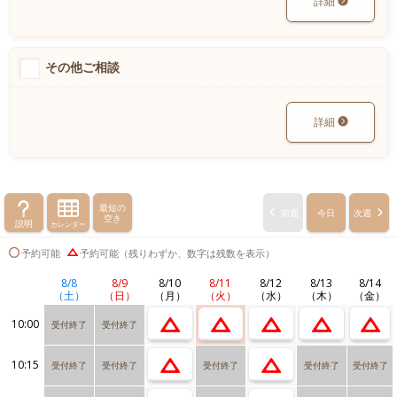
詳細
その他ご相談
詳細
最短の
前週
今日
次週
空き
説明
カレンダー
予約可能
予約可能（残りわずか、数字は残数を表示）
8/8
8/9
8/10
8/11
8/12
8/13
8/14
（土）
（日）
（月）
（火）
（水）
（木）
（金）
10:00
受付終了
受付終了
10:15
受付終了
受付終了
受付終了
受付終了
受付終了