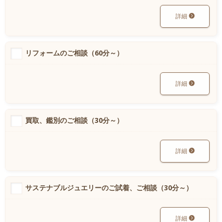
詳細
リフォームのご相談（60分～）
詳細
買取、鑑別のご相談（30分～）
詳細
サステナブルジュエリーのご試着、ご相談（30分～）
詳細