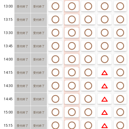
13:00
受付終了
受付終了
13:15
受付終了
受付終了
13:30
受付終了
受付終了
13:45
受付終了
受付終了
14:00
受付終了
受付終了
14:15
受付終了
受付終了
14:30
受付終了
受付終了
14:45
受付終了
受付終了
15:00
受付終了
受付終了
15:15
受付終了
受付終了