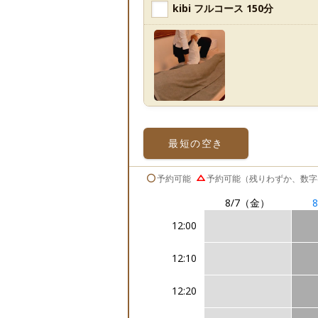
kibi フルコース 150分
最短の
空き
予約可能
予約可能（残りわずか、数字
8/7
（金）
8
12:00
12:10
12:20