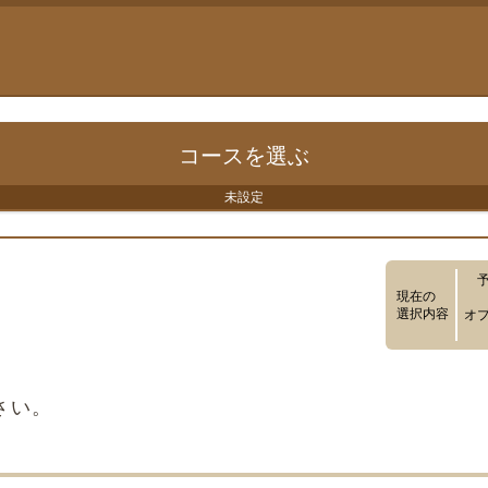
コースを
選ぶ
未設定
現在の
選択内容
オ
さい。