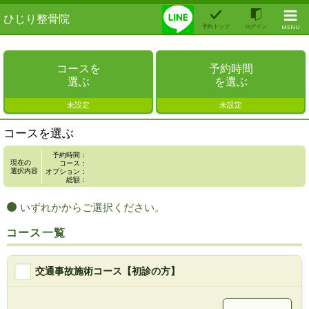
ひじり整骨院
予約トップ
ログイン
MENU
コースを
予約時間
選ぶ
を選ぶ
未設定
未設定
コースを選ぶ
予約時間：
現在の
コース：
選択内容
オプション：
総額：
いずれかからご選択ください。
コース一覧
交通事故施術コース【初診の方】