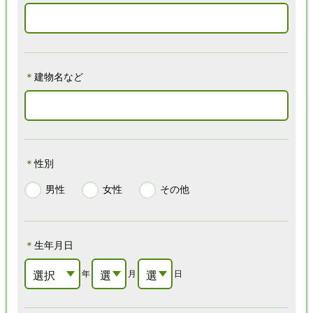
＊
建物名など
＊
性別
男性
女性
その他
＊
生年月日
選択
年
選
月
選
日
して
択
択