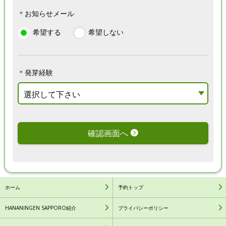
＊
お知らせメール
下さ
し
し
希望する
希望しない
い
て
て
下
下
＊
発芽経験
さ
さ
選択して下さい
い
い
確認画面へ
ホーム
予約トップ
HANANINGEN SAPPORO紹介
プライバシーポリシー