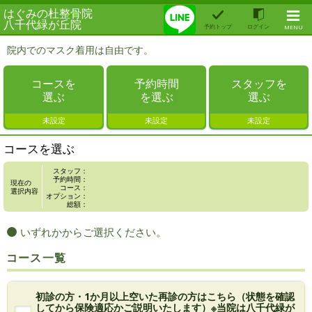
はぐみの杜整骨院
八千代緑が丘院
予約トップ
ログイン
MENU
院内でのマスク着用は自由です。
コースを
予約時間
スタッフを
選ぶ
を選ぶ
選ぶ
未設定
未設定
未設定
コースを選ぶ
スタッフ：
予約時間：
現在の
コース：
選択内容
オプション：
総額：
いずれかからご選択ください。
コース一覧
初診の方・1か月以上空いた再診の方はこちら（状態を確認
してから保険適応かご説明いたします）※当院は八千代緑が