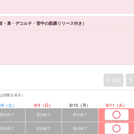
 （首・肩・デコルテ・背中の筋膜リリース付き）
前月
は残数を表示）
/8
（土）
8/9
（日）
8/10
（月）
8/11
（火）
受付終了
受付終了
受付終了
受付終了
受付終了
受付終了