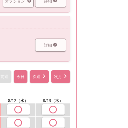
詳細
オプション
詳細
前週
今日
次週
次月
8/12
（水）
8/13
（木）