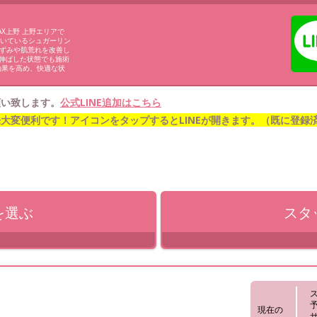
AX上野 上野エリアで
ただいているシュガーリン
黒ずみや肌荒れを改善し
を伸ばした状態でも施術
効果を高め、快適な状
願い致します。
公式LINE追加はこちら
来大変便利です！アイコンをタップするとLINEが開きます。（既に登
を
選ぶ
スタ
現在の