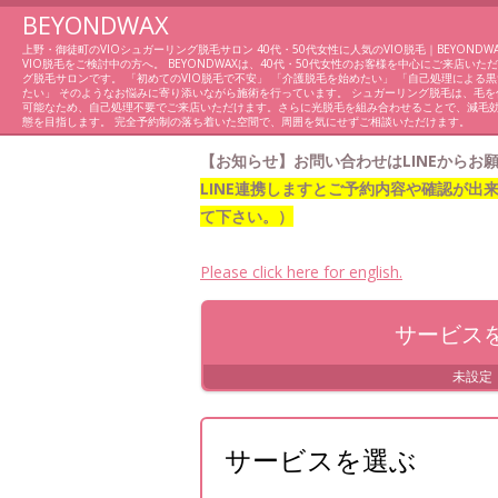
BEYONDWAX
上野・御徒町のVIOシュガーリング脱毛サロン 40代・50代女性に人気のVIO脱毛｜BEYONDW
VIO脱毛をご検討中の方へ。 BEYONDWAXは、40代・50代女性のお客様を中心にご来店い
グ脱毛サロンです。 「初めてのVIO脱毛で不安」 「介護脱毛を始めたい」 「自己処理による
たい」 そのようなお悩みに寄り添いながら施術を行っています。 シュガーリング脱毛は、毛
可能なため、自己処理不要でご来店いただけます。さらに光脱毛を組み合わせることで、減毛
態を目指します。 完全予約制の落ち着いた空間で、周囲を気にせずご相談いただけます。
【お知らせ】
お問い合わせはLINEからお
LINE連携しますとご予約内容や確認が出
て下さい。）
Please click here for english.
サービス
未設定
サービスを選ぶ