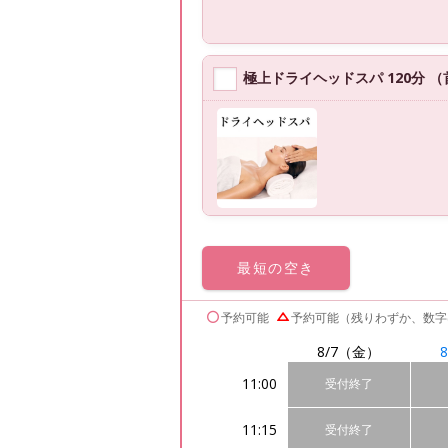
極上ドライヘッドスパ 120分
最短の
空き
予約可能
予約可能（残りわずか、数字
8/7
（金）
8
11:00
受付終了
11:15
受付終了