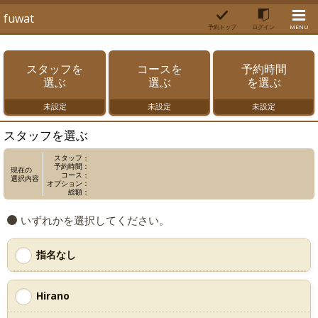
fuwat
予約トップ
ログイン
MENU
スタッフを
コースを
予約時間
選ぶ
選ぶ
を選ぶ
未設定
未設定
未設定
スタッフを選ぶ
スタッフ：
予約時間：
現在の
コース：
選択内容
オプション：
総額：
いずれかを選択してください。
指名なし
Hirano