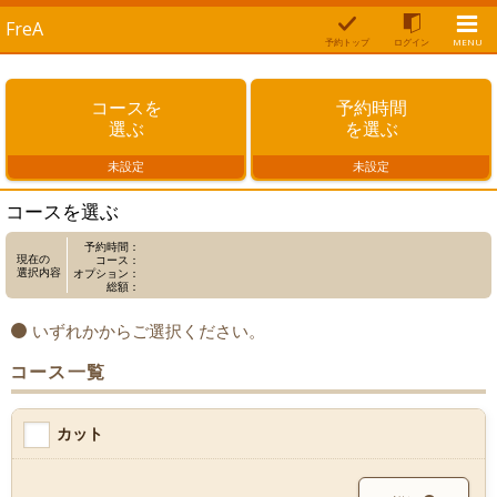
FreA
予約トップ
ログイン
MENU
コースを
予約時間
選ぶ
を選ぶ
未設定
未設定
コースを選ぶ
予約時間：
現在の
コース：
選択内容
オプション：
総額：
いずれかからご選択ください。
コース一覧
カット