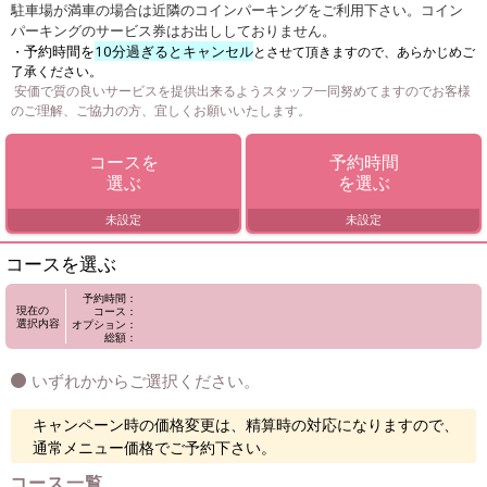
駐車場が満車の場合は近隣のコインパーキングをご利用下さい。コイン
パーキングのサービス券はお出ししておりません。
予約時間を
10分過ぎるとキャンセル
・
とさせて頂きますので、あらかじめご
了承ください。
安価で質の良いサービスを提供出来るようスタッフ一同努めてますのでお客様
のご理解、ご協力の方、宜しくお願いいたします。
コースを
予約時間
選ぶ
を選ぶ
未設定
未設定
コースを選ぶ
予約時間：
現在の
コース：
選択内容
オプション：
総額：
いずれかからご選択ください。
キャンペーン時の価格変更は、精算時の対応になりますので、
通常メニュー価格でご予約下さい。
コース一覧