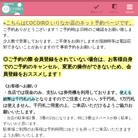
予約トップ
ログイン
MENU
※
こちらは
COCOIRO いりなか店
のネット予約ページです。
ご予約ありがとうございます！ご予約時は 日時のご確認をお願い致しま
す。
少人数で営業しております。ご不便をお掛けしますが混雑時等は電話応
対できないことがありますので 事前予約をお願いします。
◎ご予約の際 会員登録をされていない場合は、お客様自身
でのご予約のキャンセル、変更の操作ができないため、会
員登録をおススメします！
《お客様へお願い》
・当店では現金のみ、支払いは券売機を利用しております。
使える
となりますのでご注意ください。5千円札、1万円札
紙幣は千円札のみ
は使えません。千円札ご用意の上、ご来店いただけるようご協力お
願いいたします。
2番、3番
3番
・当店の駐車場
の2台になります。特に
はスペースが狭く駐車し
ずらいかと思います。
駐車場ご利用のお客様は予約時間にゆとりを持ってご来店いただきます
ようお願いいたします。