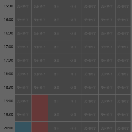
15:30
受付終了
受付終了
休日
休日
受付終了
受付終了
受付終了
16:00
受付終了
受付終了
休日
休日
受付終了
受付終了
受付終了
16:30
受付終了
受付終了
休日
休日
受付終了
受付終了
受付終了
17:00
受付終了
受付終了
休日
休日
受付終了
受付終了
受付終了
17:30
受付終了
受付終了
休日
休日
受付終了
受付終了
受付終了
18:00
受付終了
受付終了
休日
休日
受付終了
受付終了
受付終了
18:30
受付終了
受付終了
休日
休日
受付終了
受付終了
受付終了
19:00
受付終了
休日
休日
受付終了
受付終了
受付終了
19:30
受付終了
休日
休日
受付終了
受付終了
受付終了
20:00
休日
休日
受付終了
受付終了
受付終了