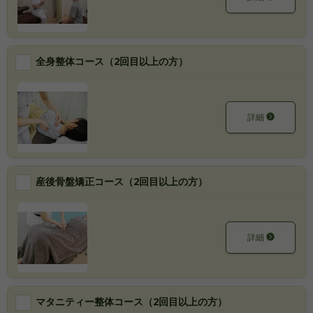
全身整体コース（2回目以上の方）
詳細
産後骨盤矯正コース（2回目以上の方）
詳細
マタニティー整体コース（2回目以上の方）