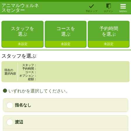
アニマルウェルネ
スセンター
予約トップ
ログイン
MENU
スタッフを
コースを
予約時間
選ぶ
選ぶ
を選ぶ
未設定
未設定
未設定
スタッフを選ぶ
スタッフ：
予約時間：
現在の
コース：
選択内容
オプション：
総額：
いずれかを選択してください。
指名なし
渡辺